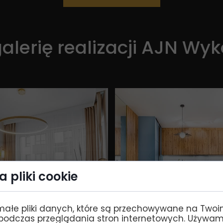
alerię
realizacji AJN Wy
 pliki cookie
małe pliki danych, które są przechowywane na Two
podczas przeglądania stron internetowych. Używam