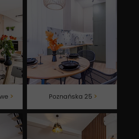
owe
>
Poznańska 25
>