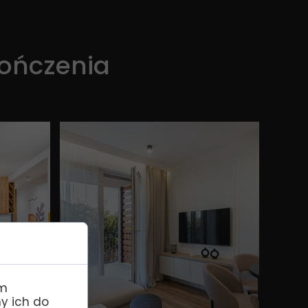
kończenia
im
y ich do