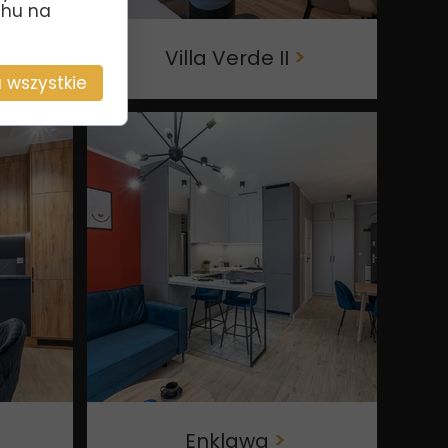
uchu na
>
Villa Verde II
>
 wszystkie
Enklawa
>