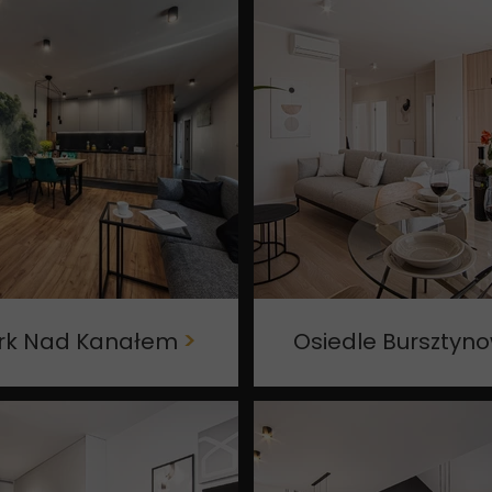
rk Nad Kanałem
>
Osiedle Bursztyn