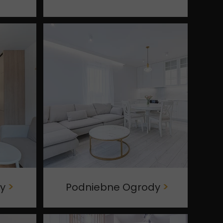
ty
>
Podniebne Ogrody
>