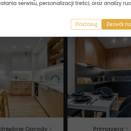
łania serwisu, personalizacji treści, oraz analizy r
River Tower
>
Awangarda IV
Dostosuj
Zezwól na
dniebne Ogrody
>
Primavera
>