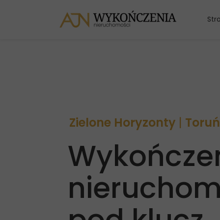
Str
Zielone Horyzonty
|
Toruń
Wykończe
nieruchom
pod klucz