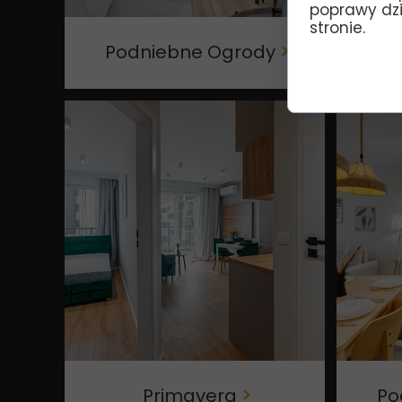
poprawy dzia
stronie.
Podniebne Ogrody
>
Primavera
>
Po