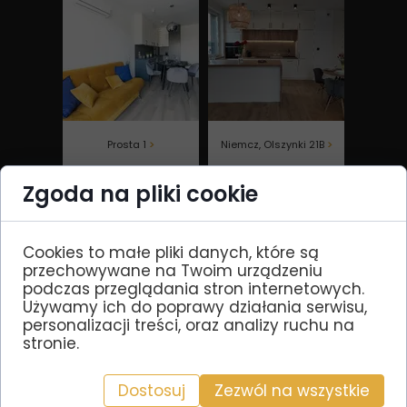
Prosta 1
>
Niemcz, Olszynki 21B
>
Zgoda na pliki cookie
Cookies to małe pliki danych, które są
Chcesz wiedzieć, jak to
przechowywane na Twoim urządzeniu
robimy, że nasi Klienci
podczas przeglądania stron internetowych.
Używamy ich do poprawy działania serwisu,
mogą spać spokojnie,
personalizacji treści, oraz analizy ruchu na
gdy ich mieszkanie
stronie.
nabiera blasku?
Dostosuj
Zezwól na wszystkie