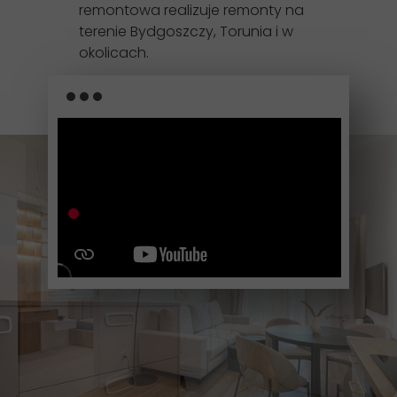
remontowa realizuje remonty na
terenie Bydgoszczy, Torunia i w
okolicach.