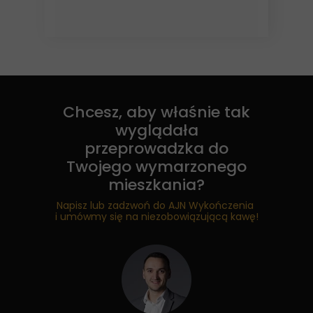
Chcesz, aby właśnie tak
wyglądała
przeprowadzka do
Twojego wymarzonego
mieszkania?
Napisz lub zadzwoń
do
AJN Wykończenia
i umówmy
się
na
niezobowiązującą kawę!