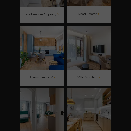
River Tower
>
Podniebne Ogrody
>
Awangarda IV
>
Villa Verde II
>