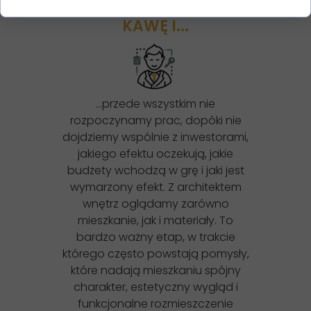
PIJEMY WSPÓLNIE
KAWĘ I...
…przede wszystkim nie
rozpoczynamy prac, dopóki nie
dojdziemy wspólnie z inwestorami,
jakiego efektu oczekują, jakie
budżety wchodzą w grę i jaki jest
wymarzony efekt. Z architektem
wnętrz oglądamy zarówno
mieszkanie, jak i materiały. To
bardzo ważny etap, w trakcie
którego często powstają pomysły,
które nadają mieszkaniu spójny
charakter, estetyczny wygląd i
funkcjonalne rozmieszczenie