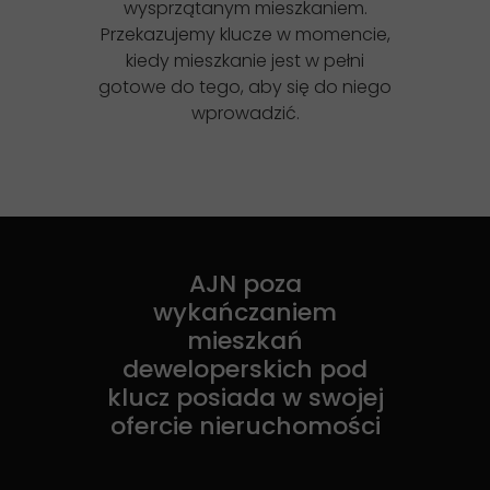
wysprzątanym mieszkaniem.
Przekazujemy klucze w momencie,
kiedy mieszkanie jest w pełni
gotowe do tego, aby się do niego
wprowadzić.
AJN poza
wykańczaniem
mieszkań
deweloperskich pod
klucz posiada w swojej
ofercie nieruchomości