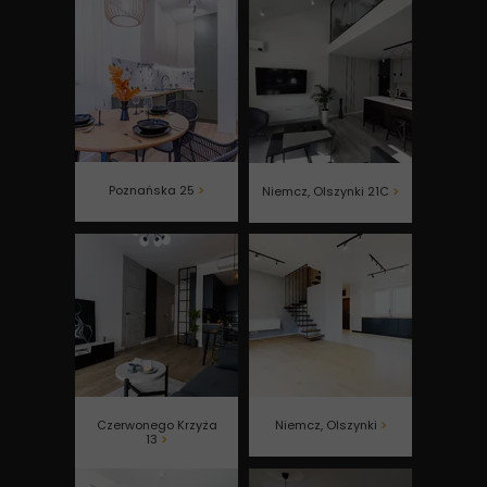
Poznańska 25
>
Niemcz, Olszynki 21C
>
Czerwonego Krzyża
Niemcz, Olszynki
>
13
>