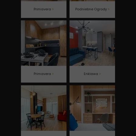
Primavera
>
Podniebne Ogrody
>
Primavera
>
Enklawa
>