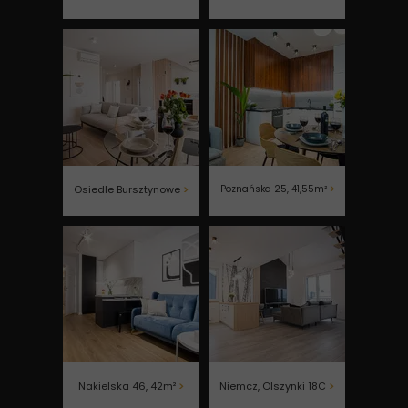
Osiedle Bursztynowe
>
Poznańska 25, 41,55m²
>
Nakielska 46, 42m²
>
Niemcz, Olszynki 18C
>